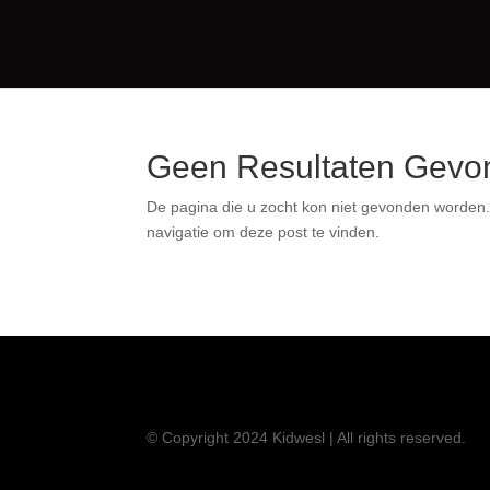
Geen Resultaten Gevo
De pagina die u zocht kon niet gevonden worden.
navigatie om deze post te vinden.
© Copyright 2024 Kidwesl | All rights reserved.