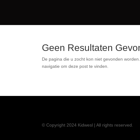
Geen Resultaten Ge
De pagina die u zocht kon niet gevonden wor
bovenstaande navigatie om deze post te vi
© Copyright 2024 Kidwesl | All rights reserved