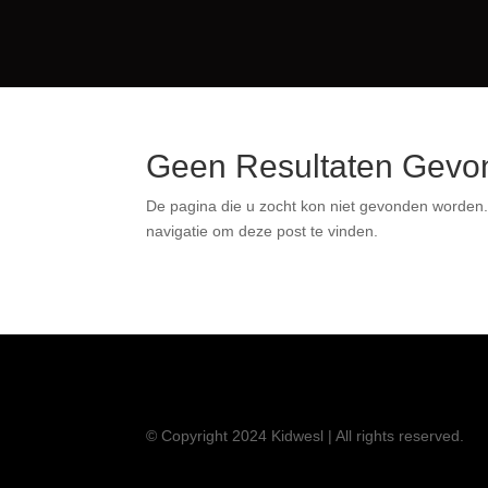
Geen Resultaten Ge
De pagina die u zocht kon niet gevonden wor
bovenstaande navigatie om deze post te vi
© Copyright 2024 Kidwesl | All rights reserved