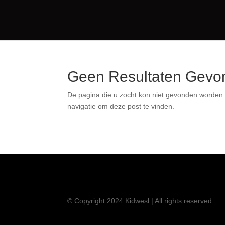
Geen Resultaten Ge
De pagina die u zocht kon niet gevonden wor
bovenstaande navigatie om deze post te vi
© Copyright 2024 Kidwesl | All rights reserved